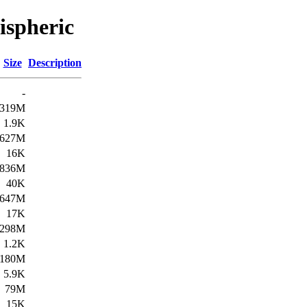
ispheric
Size
Description
-
319M
1.9K
627M
16K
836M
40K
647M
17K
298M
1.2K
180M
5.9K
79M
15K