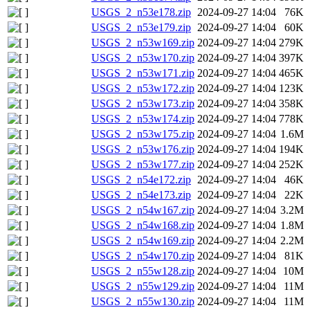
USGS_2_n53e178.zip
2024-09-27 14:04
76K
USGS_2_n53e179.zip
2024-09-27 14:04
60K
USGS_2_n53w169.zip
2024-09-27 14:04
279K
USGS_2_n53w170.zip
2024-09-27 14:04
397K
USGS_2_n53w171.zip
2024-09-27 14:04
465K
USGS_2_n53w172.zip
2024-09-27 14:04
123K
USGS_2_n53w173.zip
2024-09-27 14:04
358K
USGS_2_n53w174.zip
2024-09-27 14:04
778K
USGS_2_n53w175.zip
2024-09-27 14:04
1.6M
USGS_2_n53w176.zip
2024-09-27 14:04
194K
USGS_2_n53w177.zip
2024-09-27 14:04
252K
USGS_2_n54e172.zip
2024-09-27 14:04
46K
USGS_2_n54e173.zip
2024-09-27 14:04
22K
USGS_2_n54w167.zip
2024-09-27 14:04
3.2M
USGS_2_n54w168.zip
2024-09-27 14:04
1.8M
USGS_2_n54w169.zip
2024-09-27 14:04
2.2M
USGS_2_n54w170.zip
2024-09-27 14:04
81K
USGS_2_n55w128.zip
2024-09-27 14:04
10M
USGS_2_n55w129.zip
2024-09-27 14:04
11M
USGS_2_n55w130.zip
2024-09-27 14:04
11M